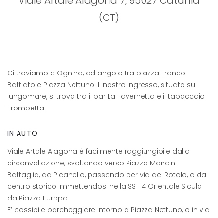
Viale Artale Alagona 7, 95027 Catania
(CT)
Ci troviamo a Ognina, ad angolo tra piazza Franco
Battiato e Piazza Nettuno. Il nostro ingresso, situato sul
lungomare, si trova tra il bar La Tavernetta e il tabaccaio
Trombetta.
IN AUTO
Viale Artale Alagona è facilmente raggiungibile dalla
circonvallazione, svoltando verso Piazza Mancini
Battaglia, da Picanello, passando per via del Rotolo, o dal
centro storico immettendosi nella SS 114 Orientale Sicula
da Piazza Europa.
E’ possibile parcheggiare intorno a Piazza Nettuno, o in via